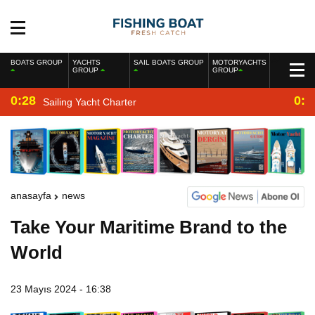
BOATS GROUP
YACHTS
SAIL BOATS GROUP
MOTORYACHTS
GROUP
GROUP
0:28
0:2
Sailing Yacht Charter
anasayfa
news
Take Your Maritime Brand to the
World
23 Mayıs 2024 - 16:38