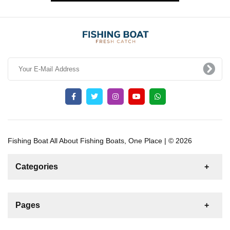
Fishing Boat All About Fishing Boats, One Place | © 2026
Categories
News
For Rent
For Sale
Boat
Pages
Gulet
Sailing Yacht
Motor Yacht
Contact us
Catamaran